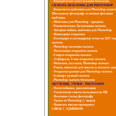
- Юридические консультации бесплатно
СКАЧАТЬ ШАБЛОНЫ ДЛЯ PHOTOSHOP
- Комплекты шаблонов для Photoshop купит
Школьному фотографу отличные фотошоп
шаблоны
- Шаблоны для Photoshop - продажа
- Романтические, Валентинки скачать
- Звёздные войны, шаблоны для Photoshop
- Hовогодние открытки
- Календари и календарные сетки на 2027 год
скачать
- Photoshop костюмы скачать
- Пасхальные открытки скачать
- 8 марта открытки скачать
- 23 февраля, 9 мая открытки скачать
- Монтажи, коллажи, Photoshop скачать
- Рамки, виньетки для школы и детского сад
- Открытки разные для Photoshop скачать
- Клипарт разный скачать
- Photoshop скачать бесплатно
ОБУЧЕНИЕ, УРОКИ - PHOTOSHOP
- Фотоучебники, документация
- Технические советы пользователю ПК
- Полезные статьи фотографу
- Уроки по Photoshop (+ видео)
- Написать письмо президенту
СВЯЗЬ С АДМИНОМ