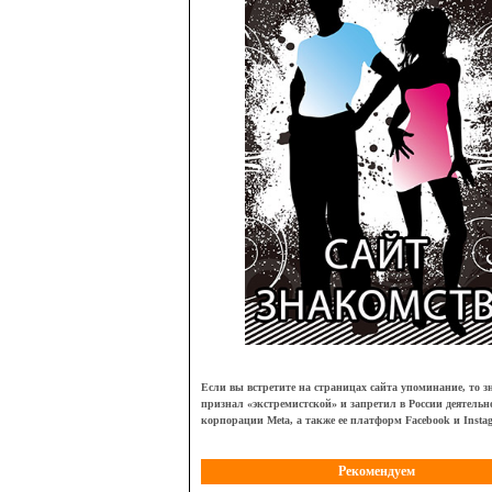
Если вы встретите на страницах сайта упоминание, то зн
признал
«
экстремистской
»
и запретил в России деятельн
корпорации Meta, а также ее платформ Facebook и Insta
Рекомендуем