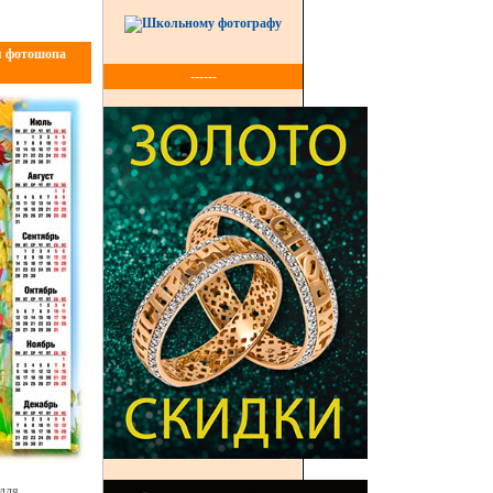
я фотошопа
------
 для