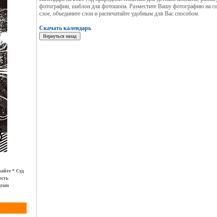
фотографии, шаблон для фотошопа. Разместите Вашу фотографию на 
слое, объедините слои и распечатайте удобным для Вас способом.
Скачать календарь
айте * Суд
ость
gram