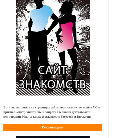
Если вы встретите на страницах сайта упоминание, то знайте * Суд
признал
«
экстремистской
»
и запретил в России деятельность
корпорации Meta, а также ее платформ Facebook и Instagram
Рекомендуем