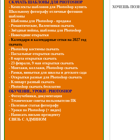
СКАЧАТЬ ШАБЛОНЫ ДЛЯ PHOTOSHOP
ХОЧЕШЬ ПОЗ
- Комплекты шаблонов для Photoshop купить
Школьному фотографу отличные фотошоп
шаблоны
- Шаблоны для Photoshop - продажа
- Романтические, Валентинки скачать
- Звёздные войны, шаблоны для Photoshop
- Hовогодние открытки
- Календари и календарные сетки на 2027 год
скачать
- Photoshop костюмы скачать
- Пасхальные открытки скачать
- 8 марта открытки скачать
- 23 февраля, 9 мая открытки скачать
- Монтажи, коллажи, Photoshop скачать
- Рамки, виньетки для школы и детского сада
- Открытки разные для Photoshop скачать
- Клипарт разный скачать
- Photoshop скачать бесплатно
ОБУЧЕНИЕ, УРОКИ - PHOTOSHOP
- Фотоучебники, документация
- Технические советы пользователю ПК
- Полезные статьи фотографу
- Уроки по Photoshop (+ видео)
- Написать письмо президенту
СВЯЗЬ С АДМИНОМ