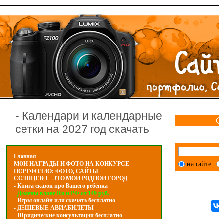
-
- Календари и календарные
сетки на 2027 год скачать
Главная
на сайте
МОИ НАГРАДЫ И ФОТО НА КОНКУРСЕ
ПОРТФОЛИО: ФОТО, САЙТЫ
СОЛНЦЕВО - ЭТО МОЙ РОДНОЙ ГОРОД
- Книга сказок про Вашего ребёнка
-
Домены в зоне Ru и РФ от 149 руб.
- Игры онлайн или скачать бесплатно
- ДЕШЕВЫЕ АВИАБИЛЕТЫ
- Юридические консультации бесплатно