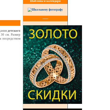
Шаблоны и календари
------
дания
детского
 30 см. Размер
та посредством