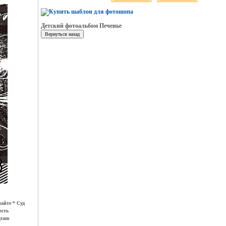
Детский фотоальбом Печенье
айте * Суд
ость
gram