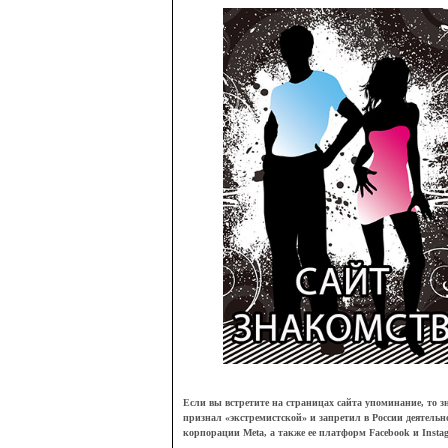
Если вы встретите на страницах сайта упоминание, то зн
признал
«
экстремистской
»
и запретил в России деятельн
корпорации Meta, а также ее платформ Facebook и Insta