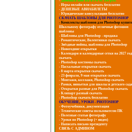
-
Домены в зоне Ru и РФ от 149 руб.
- Игры онлайн или скачать бесплатно
- ДЕШЕВЫЕ АВИАБИЛЕТЫ
- Юридические консультации бесплатно
СКАЧАТЬ ШАБЛОНЫ ДЛЯ PHOTOSHOP
- Комплекты шаблонов для Photoshop купит
Школьному фотографу отличные фотошоп
шаблоны
- Шаблоны для Photoshop - продажа
- Романтические, Валентинки скачать
- Звёздные войны, шаблоны для Photoshop
- Hовогодние открытки
- Календари и календарные сетки на 2027 год
скачать
- Photoshop костюмы скачать
- Пасхальные открытки скачать
- 8 марта открытки скачать
- 23 февраля, 9 мая открытки скачать
- Монтажи, коллажи, Photoshop скачать
- Рамки, виньетки для школы и детского сад
- Открытки разные для Photoshop скачать
- Клипарт разный скачать
- Photoshop скачать бесплатно
ОБУЧЕНИЕ, УРОКИ - PHOTOSHOP
- Фотоучебники, документация
- Технические советы пользователю ПК
- Полезные статьи фотографу
- Уроки по Photoshop (+ видео)
- Написать письмо президенту
СВЯЗЬ С АДМИНОМ