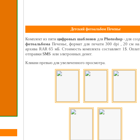
Детский фотоальбом Печенье
Комплект из пяти
цифровых шаблонов
для
Photoshop
- для соз
фотоальбома
Печенье, формат для печати 300 dpi , 20 см на
архива RAR 65 мБ. Стоимость комплекта составляет 1$. Опла
отправки
SMS
или элктронных денег.
Кликни превью для увеличенного просмотра.