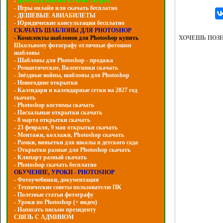
-
Домены в зоне Ru и РФ от 149 руб.
- Игры онлайн или скачать бесплатно
- ДЕШЕВЫЕ АВИАБИЛЕТЫ
- Юридические консультации бесплатно
СКАЧАТЬ ШАБЛОНЫ ДЛЯ PHOTOSHOP
ХОЧЕШЬ ПОЗ
- Комплекты шаблонов для Photoshop купить
Школьному фотографу отличные фотошоп
шаблоны
- Шаблоны для Photoshop - продажа
- Романтические, Валентинки скачать
- Звёздные войны, шаблоны для Photoshop
- Hовогодние открытки
- Календари и календарные сетки на 2027 год
скачать
- Photoshop костюмы скачать
- Пасхальные открытки скачать
- 8 марта открытки скачать
- 23 февраля, 9 мая открытки скачать
- Монтажи, коллажи, Photoshop скачать
- Рамки, виньетки для школы и детского сада
- Открытки разные для Photoshop скачать
- Клипарт разный скачать
- Photoshop скачать бесплатно
ОБУЧЕНИЕ, УРОКИ - PHOTOSHOP
- Фотоучебники, документация
- Технические советы пользователю ПК
- Полезные статьи фотографу
- Уроки по Photoshop (+ видео)
- Написать письмо президенту
СВЯЗЬ С АДМИНОМ