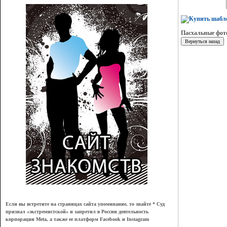
Пасхальные фо
Если вы встретите на страницах сайта упоминание, то знайте * Суд
признал
«
экстремистской
»
и запретил в России деятельность
корпорации Meta, а также ее платформ Facebook и Instagram