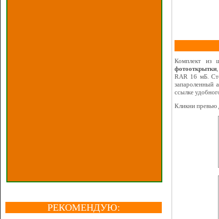
Комплект из
фотооткрытки
RAR 16 мБ. Сто
запароленный а
ссылке удобног
Кликни превью 
РЕКОМЕНДУЮ: