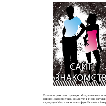
Если вы встретите на страницах сайта упоминание, то зн
признал
«
экстремистской
»
и запретил в России деятельн
корпорации Meta, а также ее платформ Facebook и Insta