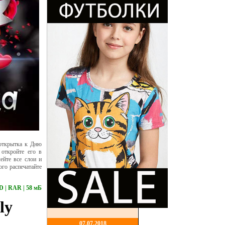
открытка к Дню
 откройте его в
ейте все слои и
го распечатайте
PSD | RAR | 58 мБ
07,07,2018