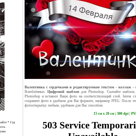
Валентинка с сердечками и редактируемым текстом - коллаж -
Влюблённых.
Цифровой шаблон
для Photoshop. Скачайте шаблон,
Photoshop и вставьте Ваше фото на соответствующий слой. Затем сл
сохраните фото в удобном для Вас формате, например JPEG. После это
фотооткрытку любым, удобным для Вас способом.
15 см х 20 см | 300 dpi | 
айте * Суд
ость
gram