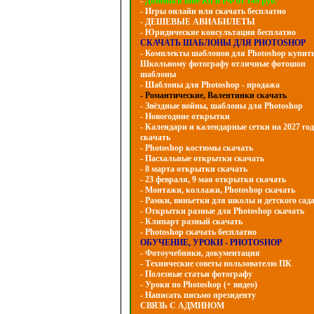
-
Домены в зоне Ru и РФ от 149 руб.
- Игры онлайн или скачать бесплатно
- ДЕШЕВЫЕ АВИАБИЛЕТЫ
- Юридические консультации бесплатно
СКАЧАТЬ ШАБЛОНЫ ДЛЯ PHOTOSHOP
- Комплекты шаблонов для Photoshop купит
Школьному фотографу отличные фотошоп
шаблоны
- Шаблоны для Photoshop - продажа
- Романтические, Валентинки скачать
- Звёздные войны, шаблоны для Photoshop
- Hовогодние открытки
- Календари и календарные сетки на 2027 год
скачать
- Photoshop костюмы скачать
- Пасхальные открытки скачать
- 8 марта открытки скачать
- 23 февраля, 9 мая открытки скачать
- Монтажи, коллажи, Photoshop скачать
- Рамки, виньетки для школы и детского сад
- Открытки разные для Photoshop скачать
- Клипарт разный скачать
- Photoshop скачать бесплатно
ОБУЧЕНИЕ, УРОКИ - PHOTOSHOP
- Фотоучебники, документация
- Технические советы пользователю ПК
- Полезные статьи фотографу
- Уроки по Photoshop (+ видео)
- Написать письмо президенту
СВЯЗЬ С АДМИНОМ