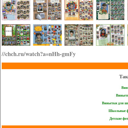
//chch.ru/watch?a=nHh-gmFy
Так
Вин
Виньетк
Виньетки для шк
Школьные фо
Детские фот