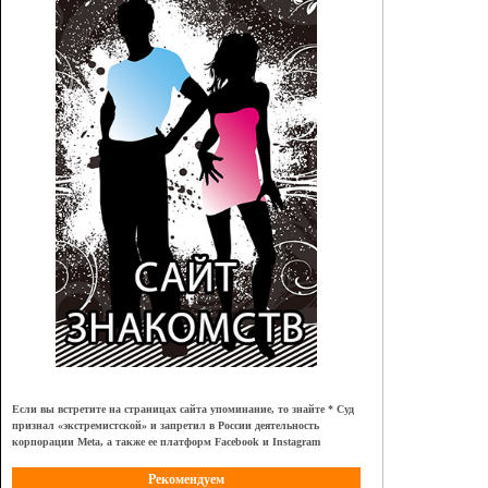
Если вы встретите на страницах сайта упоминание, то знайте * Суд
признал
«
экстремистской
»
и запретил в России деятельность
корпорации Meta, а также ее платформ Facebook и Instagram
Рекомендуем