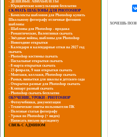
- ДЕШЕВЫЕ АВИАБИЛЕТЫ
- Юридические консультации бесплатно
СКАЧАТЬ ШАБЛОНЫ ДЛЯ PHOTOSHOP
- Комплекты шаблонов для Photoshop купить
Школьному фотографу отличные фотошоп
ХОЧЕШЬ ПОЗ
шаблоны
- Шаблоны для Photoshop - продажа
- Романтические, Валентинки скачать
- Звёздные войны, шаблоны для Photoshop
- Hовогодние открытки
- Календари и календарные сетки на 2027 год
скачать
- Photoshop костюмы скачать
- Пасхальные открытки скачать
- 8 марта открытки скачать
- 23 февраля, 9 мая открытки скачать
- Монтажи, коллажи, Photoshop скачать
- Рамки, виньетки для школы и детского сада
- Открытки разные для Photoshop скачать
- Клипарт разный скачать
- Photoshop скачать бесплатно
ОБУЧЕНИЕ, УРОКИ - PHOTOSHOP
- Фотоучебники, документация
- Технические советы пользователю ПК
- Полезные статьи фотографу
- Уроки по Photoshop (+ видео)
- Написать письмо президенту
СВЯЗЬ С АДМИНОМ