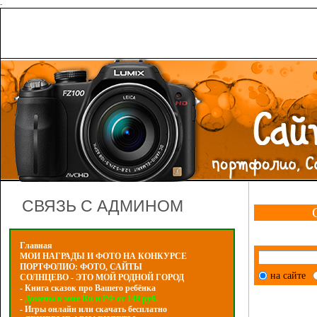
-
СВЯЗЬ С АДМИНОМ
Главная
МОИ НАГРАДЫ И ФОТО НА КОНКУРСЕ
ПОРТФОЛИО: ФОТО, САЙТЫ
на сайте
СОЛНЦЕВО - ЭТО МОЙ РОДНОЙ ГОРОД
- Книга сказок про Вашего ребёнка
-
Домены в зоне Ru и РФ от 149 руб.
- Игры онлайн или скачать бесплатно