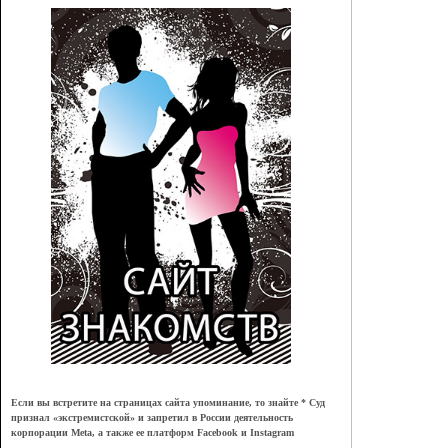
Если вы встретите на страницах сайта упоминание, то знайте * Суд
признал
«
экстремистской
»
и запретил в России деятельность
корпорации Meta, а также ее платформ Facebook и Instagram