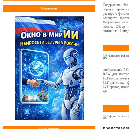
Содержание: Что 
Огромные
перед устаревши
разворота фотокн
разворота фото
Подготовка оста
печать. Обзор 
фотокниг. 11 виде
изображений 5.
RAW для портрет
10.Ретушь кожи 
12.Подготовка 
14.Перевод изоб
мб
представле
Рекомендуем