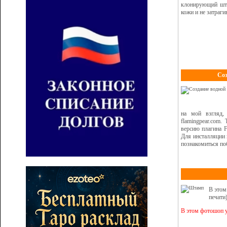
клонирующий штам
кожи и не затраги
Соз
на мой взгляд,
flamingpear.com
версию плагина F
Для инсталляции 
познакомиться по
В этом
печати)
В этом фотошоп у