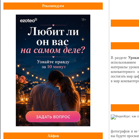
Рекомендуем
В разделе
Уроки
использованием
материалы уроко
компьютерного 
постигать мир ци
в мир компьютерн
фотографов и не 
вы будете просма
Айфон