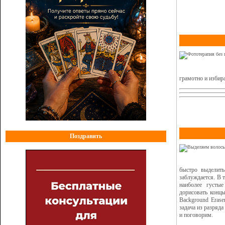
грамотно и избир
Поздравить
быстро выделить
заблуждается. В 
наиболее густы
дорисовать концы
Background Erase
задача из разряд
и поговорим.