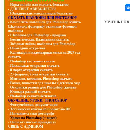
-
Домены в зоне Ru и РФ от 149 руб.
- Игры онлайн или скачать бесплатно
- ДЕШЕВЫЕ АВИАБИЛЕТЫ
- Юридические консультации бесплатно
СКАЧАТЬ ШАБЛОНЫ ДЛЯ PHOTOSHOP
ХОЧЕШЬ ПОЗ
- Комплекты шаблонов для Photoshop купить
Школьному фотографу отличные фотошоп
шаблоны
- Шаблоны для Photoshop - продажа
- Романтические, Валентинки скачать
- Звёздные войны, шаблоны для Photoshop
- Hовогодние открытки
- Календари и календарные сетки на 2027 год
скачать
- Photoshop костюмы скачать
- Пасхальные открытки скачать
- 8 марта открытки скачать
- 23 февраля, 9 мая открытки скачать
- Монтажи, коллажи, Photoshop скачать
- Рамки, виньетки для школы и детского сада
- Открытки разные для Photoshop скачать
- Клипарт разный скачать
- Photoshop скачать бесплатно
ОБУЧЕНИЕ, УРОКИ - PHOTOSHOP
- Фотоучебники, документация
- Технические советы пользователю ПК
- Полезные статьи фотографу
- Уроки по Photoshop (+ видео)
- Написать письмо президенту
СВЯЗЬ С АДМИНОМ