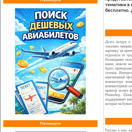
тематики в
бесплатно. 
Долго колдуя в 
локально выправ
картинку на прин
отдохнуть от тру
Неожиданно оказ
иначе, нежели на
будто припороше
оттенок. Интерес
напечатанной •фо
компьютера мож
компьютерный мон
принтер может ф
Photoshop Elem
поддерживает ваш
которые на бумаге
Рекомендуем
Рассказ о том, 