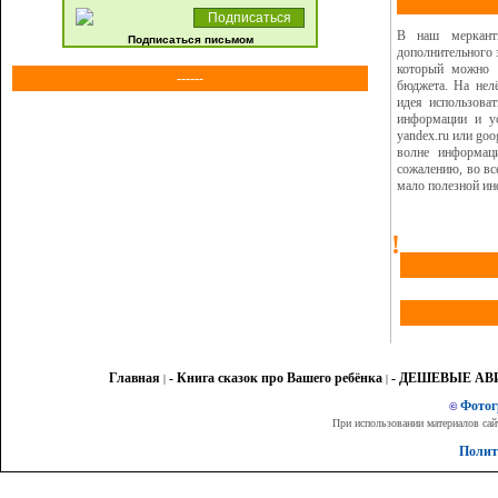
В наш меркант
Подписаться письмом
дополнительного 
который можно п
------
бюджета. На нел
идея использова
информации и ус
yandex.ru или goo
волне информац
сожалению, во вс
мало полезной и
!
Главная
- Книга сказок про Вашего ребёнка
- ДЕШЕВЫЕ А
|
|
Фото
©
При использовании материалов сай
Полит