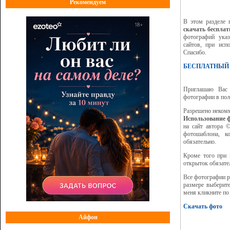
Рекомендуем
В этом разделе
скачать бесплат
фотографий указ
сайтов, при исп
Спасибо.
БЕСПЛАТНЫЙ
Приглашаю Ва
фотографии в пол
Разрешено некомм
Использование ф
на сайт автора 
фотошаблона, к
обязательно.
Кроме того при 
открыток обязате
Все фотографии 
размере выберит
меня кликните по
Скачать фото
Айфон