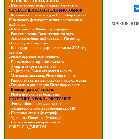
- ДЕШЕВЫЕ АВИАБИЛЕТЫ
- Юридические консультации бесплатно
СКАЧАТЬ ШАБЛОНЫ ДЛЯ PHOTOSHOP
- Комплекты шаблонов для Photoshop купить
Школьному фотографу отличные фотошоп
ХОЧЕШЬ ПОЗ
шаблоны
- Шаблоны для Photoshop - продажа
- Романтические, Валентинки скачать
- Звёздные войны, шаблоны для Photoshop
- Hовогодние открытки
- Календари и календарные сетки на 2027 год
скачать
- Photoshop костюмы скачать
- Пасхальные открытки скачать
- 8 марта открытки скачать
- 23 февраля, 9 мая открытки скачать
- Монтажи, коллажи, Photoshop скачать
- Рамки, виньетки для школы и детского сада
- Открытки разные для Photoshop скачать
- Клипарт разный скачать
- Photoshop скачать бесплатно
ОБУЧЕНИЕ, УРОКИ - PHOTOSHOP
- Фотоучебники, документация
- Технические советы пользователю ПК
- Полезные статьи фотографу
- Уроки по Photoshop (+ видео)
- Написать письмо президенту
СВЯЗЬ С АДМИНОМ