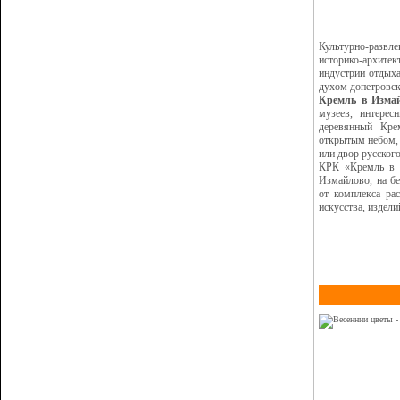
Культурно-развл
историко-архитек
индустрии отдыха
духом допетровс
Кремль в Изма
музеев, интерес
деревянный Кре
открытым небом, 
или двор русског
КРК «Кремль в 
Измайлово, на бе
от комплекса ра
искусства, издел