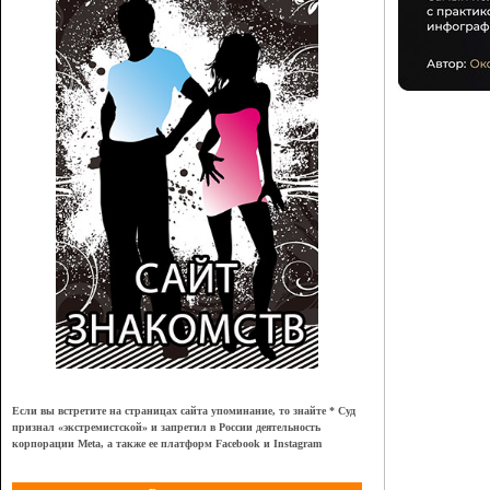
Если вы встретите на страницах сайта упоминание, то знайте * Суд
признал
«
экстремистской
»
и запретил в России деятельность
корпорации Meta, а также ее платформ Facebook и Instagram