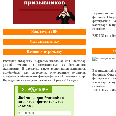
Вертикальный ш
фотошоп. Откро
фотографию на
календаря в ну
способом
Наша группа в ВК
PSD I 30 см х 40 
Мы в однокласниках
Ка
Подпишись на рассылку
Рассылка авторских цифровых шаблонов для Photoshop
разной тематики с возможностью их бесплатного
скачивания. В рассылку также включаются клипарты,
Вертикальный ш
прибамбасы для фотошопа, электронные журналы,
фотошоп. Откро
програмное обеспечение фотографической тематики и др.
фотографию на
Переодичность выпуска рассылки - 1 раз в 2-3 недели.
календаря в ну
способом
PSD I 30 см х 40 
Шаблоны для Photoshop -
виньетки, фотооткрытки,
костюмы.