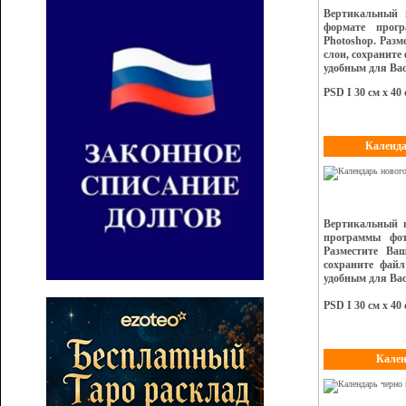
Вертикальный 
формате прог
Photoshop. Раз
слои, сохраните
удобным для Вас
PSD I 30 см х 40 
Календа
Вертикальный ш
программы фот
Разместите Ва
сохраните файл
удобным для Вас
PSD I 30 см х 40 
Кален