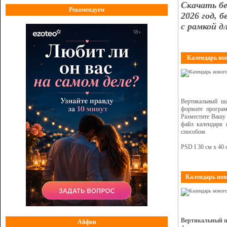
Скачать бе
Рекомендуем
2026 год, 
с рамкой д
Календарь нов
Вертикальный ш
формате програ
Разместите Вашу
файл календаря 
способом
PSD I 30 см х 40 
Календарь нов
Вертикальный ш
Айфон