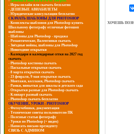
-
Домены в зоне Ru и РФ от 149 руб.
- Игры онлайн или скачать бесплатно
- ДЕШЕВЫЕ АВИАБИЛЕТЫ
- Юридические консультации бесплатно
СКАЧАТЬ ШАБЛОНЫ ДЛЯ PHOTOSHOP
ХОЧЕШЬ ПОЗ
- Комплекты шаблонов для Photoshop купить
Школьному фотографу отличные фотошоп
шаблоны
- Шаблоны для Photoshop - продажа
- Романтические, Валентинки скачать
- Звёздные войны, шаблоны для Photoshop
- Hовогодние открытки
- Календари и календарные сетки на 2027 год
скачать
- Photoshop костюмы скачать
- Пасхальные открытки скачать
- 8 марта открытки скачать
- 23 февраля, 9 мая открытки скачать
- Монтажи, коллажи, Photoshop скачать
- Рамки, виньетки для школы и детского сада
- Открытки разные для Photoshop скачать
- Клипарт разный скачать
- Photoshop скачать бесплатно
ОБУЧЕНИЕ, УРОКИ - PHOTOSHOP
- Фотоучебники, документация
- Технические советы пользователю ПК
- Полезные статьи фотографу
- Уроки по Photoshop (+ видео)
- Написать письмо президенту
СВЯЗЬ С АДМИНОМ