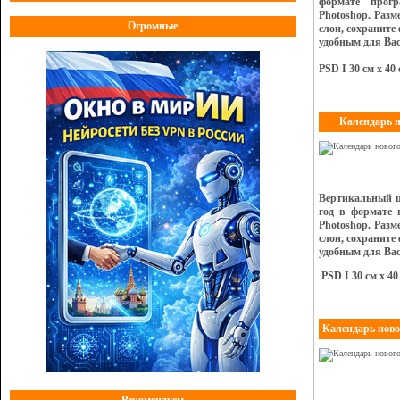
формате прог
Photoshop. Раз
Огромные
слои, сохраните
удобным для Вас
PSD I 30 см х 40 
Календарь н
Вертикальный ш
год в формате
Photoshop. Раз
слои, сохраните
удобным для Вас
PSD I 30 см х 40
Календарь ново
Рекомендуем