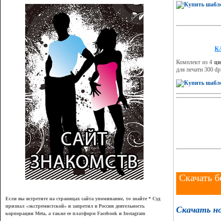
К
Комплект из 4
ци
для печати 300 dp
Скачать б
Если вы встретите на страницах сайта упоминание, то знайте * Суд
признал
«
экстремистской
»
и запретил в России деятельность
Скачать н
корпорации Meta, а также ее платформ Facebook и Instagram