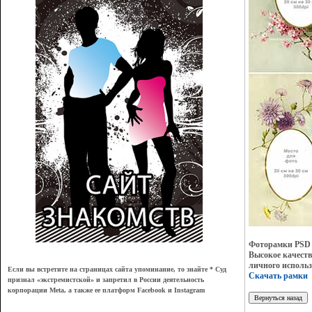
Фоторамки PSD 
Высокое качеств
личного использ
Если вы встретите на страницах сайта упоминание, то знайте * Суд
Скачать рамки
признал
«
экстремистской
»
и запретил в России деятельность
корпорации Meta, а также ее платформ Facebook и Instagram