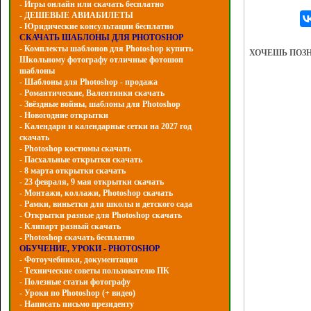
- Игры онлайн или скачать бесплатно
- ДЕШЕВЫЕ АВИАБИЛЕТЫ
- Юридические консультации бесплатно
СКАЧАТЬ ШАБЛОНЫ ДЛЯ PHOTOSHOP
- Комплекты шаблонов для Photoshop купить
ХОЧЕШЬ ПОЗ
Школьному фотографу отличные фотошоп
шаблоны
- Шаблоны для Photoshop - продажа
- Романтические, Валентинки скачать
- Звёздные войны, шаблоны для Photoshop
- Hовогодние открытки
- Календари и календарные сетки на 2027 год
скачать
- Photoshop костюмы скачать
- Пасхальные открытки скачать
- 8 марта открытки скачать
- 23 февраля, 9 мая открытки скачать
- Монтажи, коллажи, Photoshop скачать
- Рамки, виньетки для школы и детского сада
- Открытки разные для Photoshop скачать
- Клипарт разный скачать
- Photoshop скачать бесплатно
ОБУЧЕНИЕ, УРОКИ - PHOTOSHOP
- Фотоучебники, документация
- Технические советы пользователю ПК
- Полезные статьи фотографу
- Уроки по Photoshop (+ видео)
- Написать письмо президенту