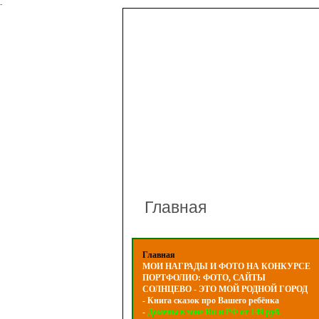
-
Главная
Главная
МОИ НАГРАДЫ И ФОТО НА КОНКУРСЕ
ПОРТФОЛИО: ФОТО, САЙТЫ
СОЛНЦЕВО - ЭТО МОЙ РОДНОЙ ГОРОД
- Книга сказок про Вашего ребёнка
-
Домены в зоне Ru и РФ от 149 руб.