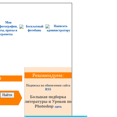
Рекомендуем:
О
Подписка на обновления сайта
RSS
Большая подборка
литературы и Уроков по
Photoshop
здесь