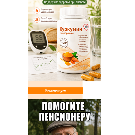
Рекомендуем