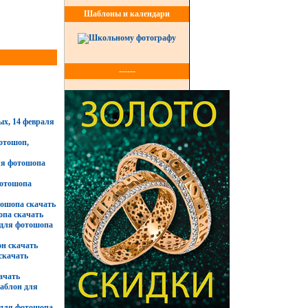
Шаблоны и календари
------
ых, 14 февраля
фотошоп,
ля фотошопа
фотошопа
тошопа скачать
опа скачать
 для фотошопа
он скачать
скачать
качать
шаблон для
 для фотошопа