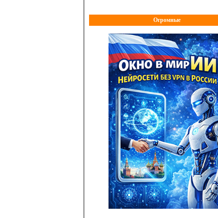
Огромные