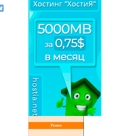
Разное