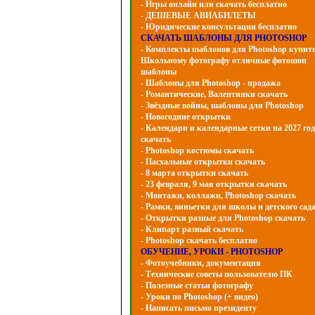
- Игры онлайн или скачать бесплатно
- ДЕШЕВЫЕ АВИАБИЛЕТЫ
- Юридические консультации бесплатно
СКАЧАТЬ ШАБЛОНЫ ДЛЯ PHOTOSHOP
- Комплекты шаблонов для Photoshop купит
Школьному фотографу отличные фотошоп
шаблоны
- Шаблоны для Photoshop - продажа
- Романтические, Валентинки скачать
- Звёздные войны, шаблоны для Photoshop
- Hовогодние открытки
- Календари и календарные сетки на 2027 год
скачать
- Photoshop костюмы скачать
- Пасхальные открытки скачать
- 8 марта открытки скачать
- 23 февраля, 9 мая открытки скачать
- Монтажи, коллажи, Photoshop скачать
- Рамки, виньетки для школы и детского сад
- Открытки разные для Photoshop скачать
- Клипарт разный скачать
- Photoshop скачать бесплатно
ОБУЧЕНИЕ, УРОКИ - PHOTOSHOP
- Фотоучебники, документация
- Технические советы пользователю ПК
- Полезные статьи фотографу
- Уроки по Photoshop (+ видео)
- Написать письмо президенту