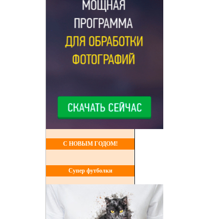
С НОВЫМ ГОДОМ!
Супер футболки