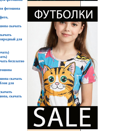
для фотошопа
фото,
ошопа скачать
скачать
 природный для
ачать)
чать)
чать бесплатно
отошопа
ошопа скачать
аблон для
скачать
шопа, скачать