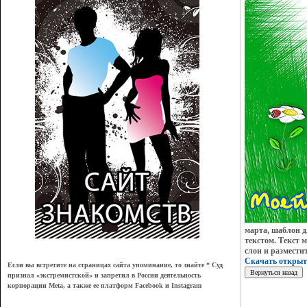
марта, шаблон д
текстом. Текст 
слои и размести
Скачать открыт
Если вы встретите на страницах сайта упоминание, то знайте * Суд
признал
«
экстремистской
»
и запретил в России деятельность
корпорации Meta, а также ее платформ Facebook и Instagram