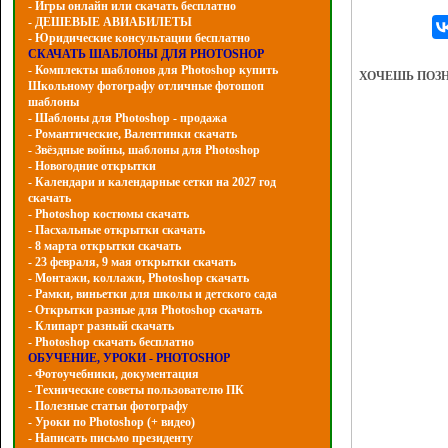
- Игры онлайн или скачать бесплатно
- ДЕШЕВЫЕ АВИАБИЛЕТЫ
- Юридические консультации бесплатно
СКАЧАТЬ ШАБЛОНЫ ДЛЯ PHOTOSHOP
- Комплекты шаблонов для Photoshop купить
ХОЧЕШЬ ПОЗ
Школьному фотографу отличные фотошоп
шаблоны
- Шаблоны для Photoshop - продажа
- Романтические, Валентинки скачать
- Звёздные войны, шаблоны для Photoshop
- Hовогодние открытки
- Календари и календарные сетки на 2027 год
скачать
- Photoshop костюмы скачать
- Пасхальные открытки скачать
- 8 марта открытки скачать
- 23 февраля, 9 мая открытки скачать
- Монтажи, коллажи, Photoshop скачать
- Рамки, виньетки для школы и детского сада
- Открытки разные для Photoshop скачать
- Клипарт разный скачать
- Photoshop скачать бесплатно
ОБУЧЕНИЕ, УРОКИ - PHOTOSHOP
- Фотоучебники, документация
- Технические советы пользователю ПК
- Полезные статьи фотографу
- Уроки по Photoshop (+ видео)
- Написать письмо президенту