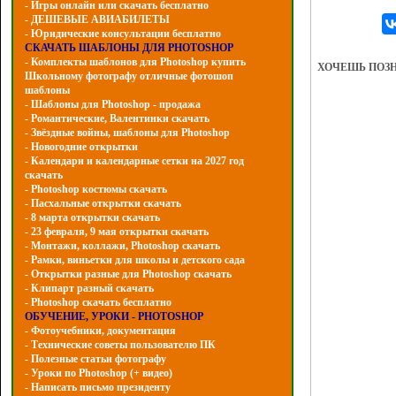
- Игры онлайн или скачать бесплатно
- ДЕШЕВЫЕ АВИАБИЛЕТЫ
- Юридические консультации бесплатно
СКАЧАТЬ ШАБЛОНЫ ДЛЯ PHOTOSHOP
- Комплекты шаблонов для Photoshop купить
ХОЧЕШЬ ПОЗ
Школьному фотографу отличные фотошоп
шаблоны
- Шаблоны для Photoshop - продажа
- Романтические, Валентинки скачать
- Звёздные войны, шаблоны для Photoshop
- Hовогодние открытки
- Календари и календарные сетки на 2027 год
скачать
- Photoshop костюмы скачать
- Пасхальные открытки скачать
- 8 марта открытки скачать
- 23 февраля, 9 мая открытки скачать
- Монтажи, коллажи, Photoshop скачать
- Рамки, виньетки для школы и детского сада
- Открытки разные для Photoshop скачать
- Клипарт разный скачать
- Photoshop скачать бесплатно
ОБУЧЕНИЕ, УРОКИ - PHOTOSHOP
- Фотоучебники, документация
- Технические советы пользователю ПК
- Полезные статьи фотографу
- Уроки по Photoshop (+ видео)
- Написать письмо президенту