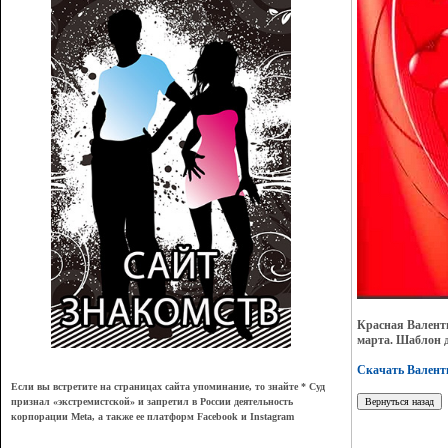
Красная Валент
марта. Шаблон д
Скачать Валент
Если вы встретите на страницах сайта упоминание, то знайте * Суд
признал
«
экстремистской
»
и запретил в России деятельность
корпорации Meta, а также ее платформ Facebook и Instagram